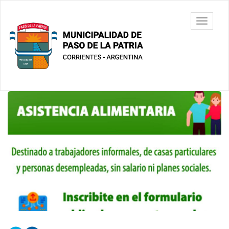
Ir
al
Municipalidad
Mostrar/
contenido
de Paso De
barra
principal
La Patria
de
navegac
Contenido
principal