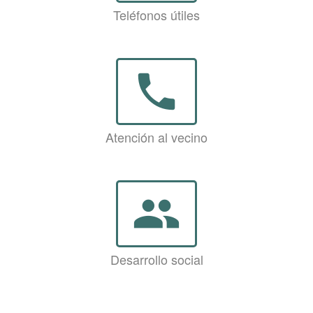
Teléfonos útiles
phone
Atención al vecino
group
Desarrollo social