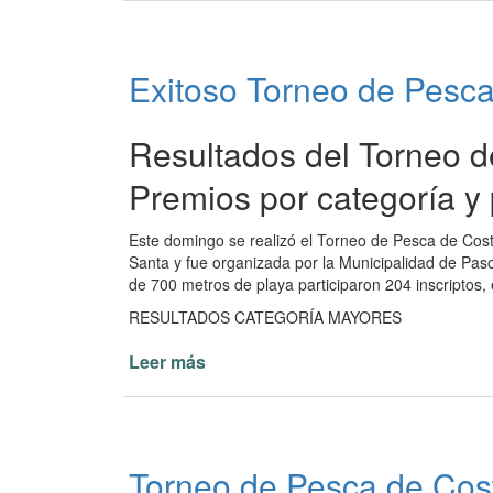
de
Paso
de
Exitoso Torneo de Pesca
la
Patria
con
Resultados del Torneo d
Ministro
de
Premios por categoría y 
Turismo
Slobayen
Este domingo se realizó el Torneo de Pesca de Cost
Santa y fue organizada por la Municipalidad de Paso
de 700 metros de playa participaron 204 inscriptos, 
RESULTADOS CATEGORÍA MAYORES
Leer más
de
Exitoso
Torneo
de
Pesca
Torneo de Pesca de Cost
de