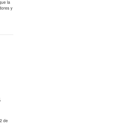
que la
dores y
a
12 de
e