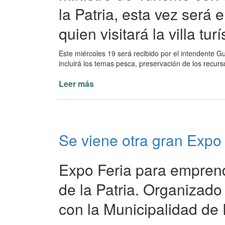
la Patria, esta vez será
quien visitará la villa turí
Este miércoles 19 será recibido por el intendente G
incluirá los temas pesca, preservación de los recurs
Leer más
de
Ministro
de
Turismo
Slobayen
Se viene otra gran Expo 
visitará
Paso
de
Expo Feria para emprend
la
Patria
de la Patria. Organizado
con la Municipalidad de 