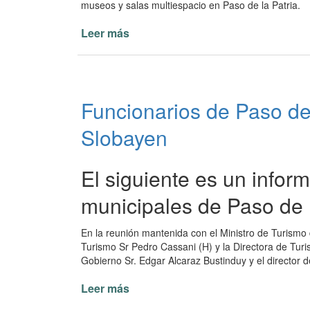
museos y salas multiespacio en Paso de la Patria.
Leer más
de
Creación
del
Corredor
Turístico
Funcionarios de Paso de 
de
la
Slobayen
Triple
Alianza
El siguiente es un inform
municipales de Paso de l
En la reunión mantenida con el Ministro de Turismo 
Turismo Sr Pedro Cassani (H) y la Directora de Turi
Gobierno Sr. Edgar Alcaraz Bustinduy y el director 
Leer más
de
Funcionarios