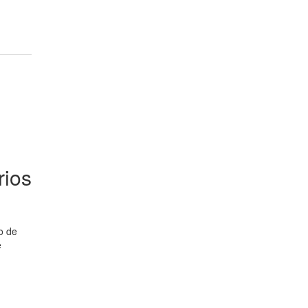
rios
o de
e