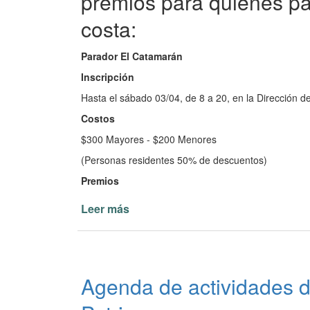
premios para quienes pa
costa:
Parador El Catamarán
Inscripción
Hasta el sábado 03/04, de 8 a 20, en la Dirección d
Costos
$300 Mayores - $200 Menores
(Personas residentes 50% de descuentos)
Premios
Leer más
de
Torneo
de
Pesca
de
Agenda de actividades 
Costa
en