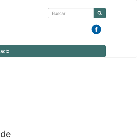
Formulario
Buscar
de
búsqueda
acto
 de