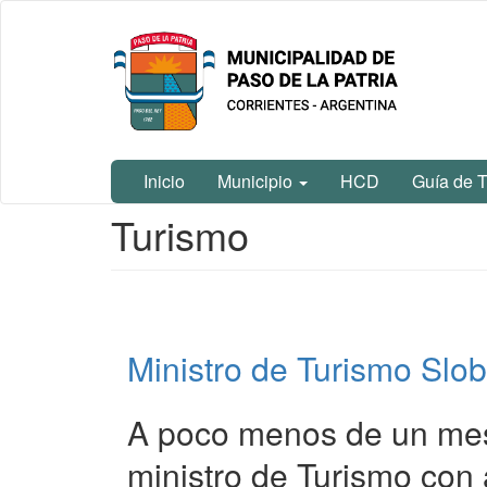
Ir
Municipalidad
al
de Paso De
contenido
La Patria
principal
Inicio
Municipio
HCD
Guía de T
Contenido
Turismo
principal
Ministro de Turismo Slob
A poco menos de un mes
ministro de Turismo con