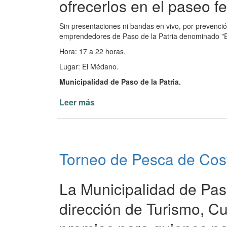
ofrecerlos en el paseo fer
Patria
Sin presentaciones ni bandas en vivo, por prevenció
emprendedores de Paso de la Patria denominado "
Hora: 17 a 22 horas.
Lugar: El Médano.
Municipalidad de Paso de la Patria.
Leer más
de
Expo
Joven
para
emprendedores
Torneo de Pesca de Cost
en
Paso
de
La Municipalidad de Paso
la
Patria
dirección de Turismo, Cu