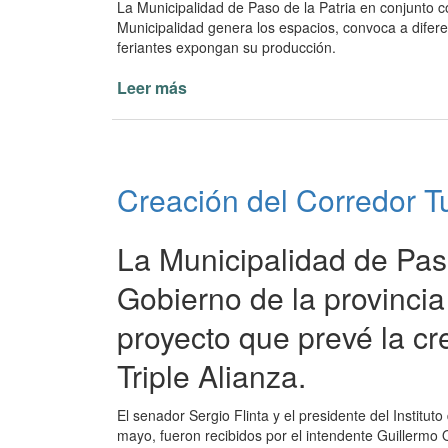
La Municipalidad de Paso de la Patria en conjunto c
Municipalidad genera los espacios, convoca a difere
feriantes expongan su producción.
Leer más
de
Se
viene
otra
gran
Creación del Corredor Tur
Expo
Feria
en
La Municipalidad de Paso
Paso
de
Gobierno de la provinci
la
proyecto que prevé la cr
Patria
Triple Alianza.
El senador Sergio Flinta y el presidente del Institu
mayo, fueron recibidos por el intendente Guillermo