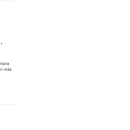
.
emana
 En más