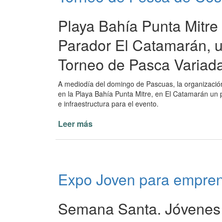
Costa
en
Playa Bahía Punta Mitre 
Paso
de
Parador El Catamarán, un
la
Torneo de Pasca Variada
Patria
A mediodía del domingo de Pascuas, la organización 
en la Playa Bahía Punta Mitre, en El Catamarán un p
e infraestructura para el evento.
Leer más
de
Torneo
de
Pesca
de
Expo Joven para empren
Costa
en
Paso
Semana Santa. Jóvenes 
de
la