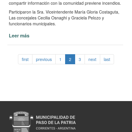
compartir información con la comunidad previene incendios.
Participaron la Sra. Viceintendente María Gloria Costaguta,
Las concejales Cecilia Osnaghi y Graciela Pelozo y
funcionarios municipales.
Leer más
de
Municipalidad
y
Bomberos
first
previous
1
2
3
next
last
Voluntarios
promueven
Conciencia
Ambiental