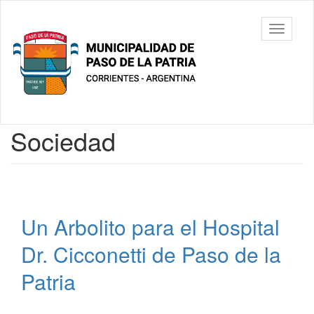
Ir
al
Municipalidad
Mostrar/
contenido
de Paso De
barra
principal
La Patria
de
navegac
Contenido
Sociedad
principal
Un Arbolito para el Hospital
Dr. Cicconetti de Paso de la
Patria