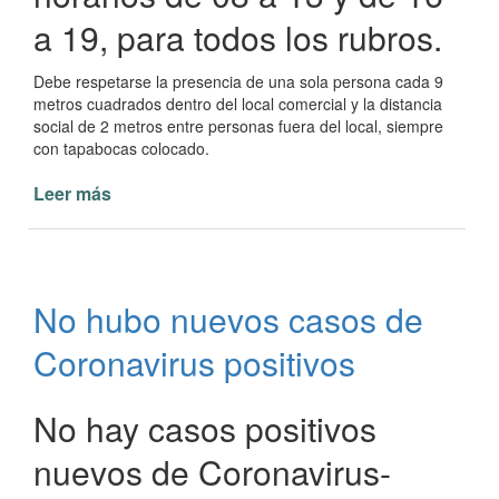
a 19, para todos los rubros.
Debe respetarse la presencia de una sola persona cada 9
metros cuadrados dentro del local comercial y la distancia
social de 2 metros entre personas fuera del local, siempre
con tapabocas colocado.
Leer más
de
Comunicado
del
Comité
de
No hubo nuevos casos de
Crisis
de
Coronavirus positivos
Paso
de
la
No hay casos positivos
Patria
nuevos de Coronavirus-