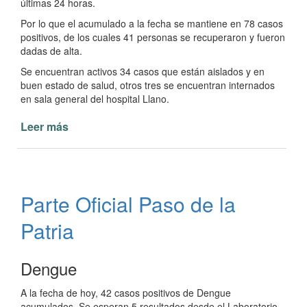
últimas 24 horas.
Por lo que el acumulado a la fecha se mantiene en 78 casos
positivos, de los cuales 41 personas se recuperaron y fueron
dadas de alta.
Se encuentran activos 34 casos que están aislados y en
buen estado de salud, otros tres se encuentran internados
en sala general del hospital Llano.
Leer más
de
Otra
jornada
sin
casos
Parte Oficial Paso de la
positivos
de
Patria
Coronavirus
Dengue
A la fecha de hoy, 42 casos positivos de Dengue
acumulados. Se esperan 5 resultados desde el Laboratorio