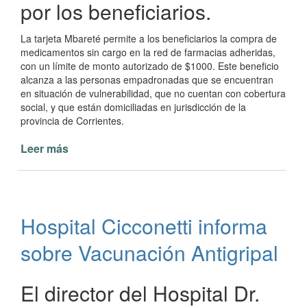
por los beneficiarios.
La tarjeta Mbareté permite a los beneficiarios la compra de
medicamentos sin cargo en la red de farmacias adheridas,
con un límite de monto autorizado de $1000. Este beneficio
alcanza a las personas empadronadas que se encuentran
en situación de vulnerabilidad, que no cuentan con cobertura
social, y que están domiciliadas en jurisdicción de la
provincia de Corrientes.
Leer más
de
Se
encuentran
habilitadas
las
Hospital Cicconetti informa
tarjetas
Mbareté
sobre Vacunación Antigripal
y
Mamá
Mbareté
El director del Hospital Dr.