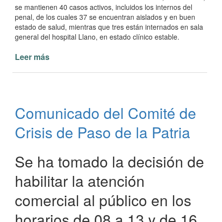
se mantienen 40 casos activos, incluidos los internos del
penal, de los cuales 37 se encuentran aislados y en buen
estado de salud, mientras que tres están internados en sala
general del hospital Llano, en estado clínico estable.
Leer más
de
Sin
casos
positivos
de
Comunicado del Comité de
Coronavirus
en
Crisis de Paso de la Patria
las
últimas
24
Se ha tomado la decisión de
horas
habilitar la atención
comercial al público en los
horarios de 08 a 13 y de 16