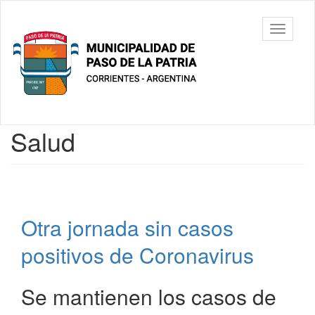
Ir
al
Municipalidad
Mostrar/
contenido
de Paso De
barra
principal
La Patria
de
navegac
Contenido
Salud
principal
Otra jornada sin casos
positivos de Coronavirus
Se mantienen los casos de