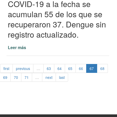
COVID-19 a la fecha se
acumulan 55 de los que se
recuperaron 37. Dengue sin
registro actualizado.
Leer más
de
No
hubo
nuevos
first
previous
…
63
64
65
66
67
68
casos
de
69
70
71
…
next
last
Coronavirus
positivos