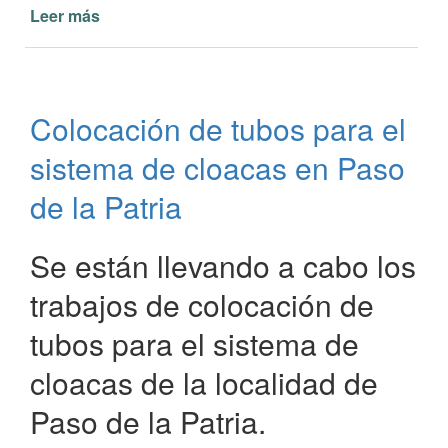
Leer más
de
Wi-
Fi
libre
y
Colocación de tubos para el
gratuito
en
sistema de cloacas en Paso
Paso
de
de la Patria
la
Patria
Se están llevando a cabo los
trabajos de colocación de
tubos para el sistema de
cloacas de la localidad de
Paso de la Patria.