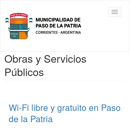
Ir
al
Municipalidad
Mostrar/
contenido
de Paso De
barra
principal
La Patria
de
navegac
Contenido
Obras y Servicios
principal
Públicos
Wi-Fi libre y gratuito en Paso
de la Patria