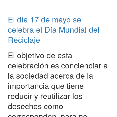
de
Paso
de
El día 17 de mayo se
la
Patria
celebra el Día Mundial del
compra
nuevo
Reciclaje
tractor
El objetivo de esta
celebración es concienciar a
la sociedad acerca de la
importancia que tiene
reducir y reutilizar los
desechos como
corresponden, para no