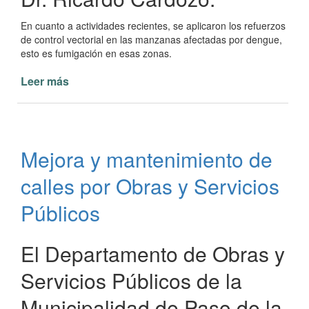
En cuanto a actividades recientes, se aplicaron los refuerzos
de control vectorial en las manzanas afectadas por dengue,
esto es fumigación en esas zonas.
Leer más
de
Municipalidad
trabajando
en
control
Mejora y mantenimiento de
vectorial
contra
calles por Obras y Servicios
dengue
Públicos
El Departamento de Obras y
Servicios Públicos de la
Municipalidad de Paso de la