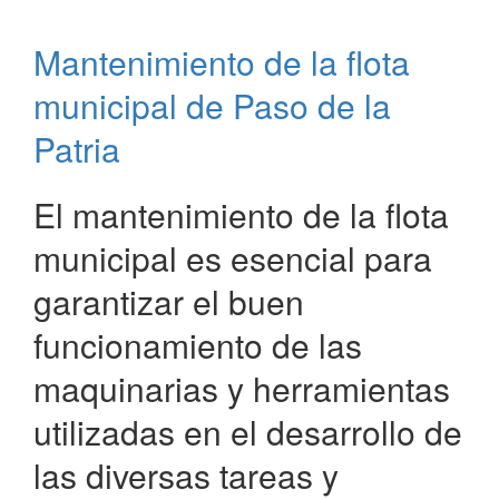
la
iluminación
Mantenimiento de la flota
de
los
municipal de Paso de la
espacios
públicos
Patria
de
Paso
El mantenimiento de la flota
de
la
municipal es esencial para
Patria
garantizar el buen
funcionamiento de las
maquinarias y herramientas
utilizadas en el desarrollo de
las diversas tareas y