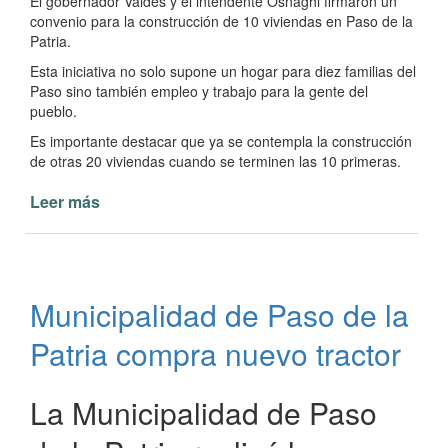
El gobernador Valdés y el intendente Osnaghi firmaron un
convenio para la construcción de 10 viviendas en Paso de la
Patria.
Esta iniciativa no solo supone un hogar para diez familias del
Paso sino también empleo y trabajo para la gente del
pueblo.
Es importante destacar que ya se contempla la construcción
de otras 20 viviendas cuando se terminen las 10 primeras.
Leer más
de
Convenio
de
construcción
de
Municipalidad de Paso de la
viviendas
en
Patria compra nuevo tractor
Paso
de
la
La Municipalidad de Paso
Patria