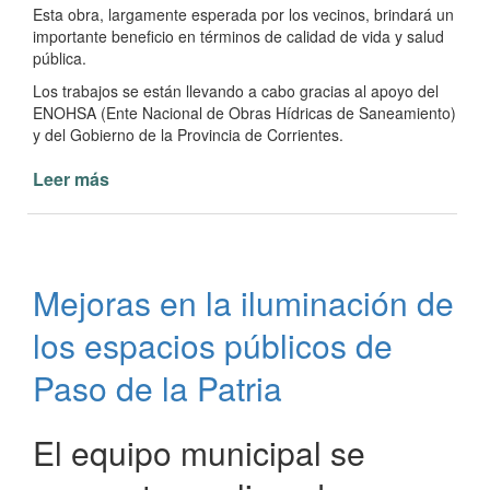
Esta obra, largamente esperada por los vecinos, brindará un
importante beneficio en términos de calidad de vida y salud
pública.
Los trabajos se están llevando a cabo gracias al apoyo del
ENOHSA (Ente Nacional de Obras Hídricas de Saneamiento)
y del Gobierno de la Provincia de Corrientes.
Leer más
de
Colocación
de
tubos
para
Mejoras en la iluminación de
el
sistema
los espacios públicos de
de
cloacas
Paso de la Patria
en
Paso
El equipo municipal se
de
la