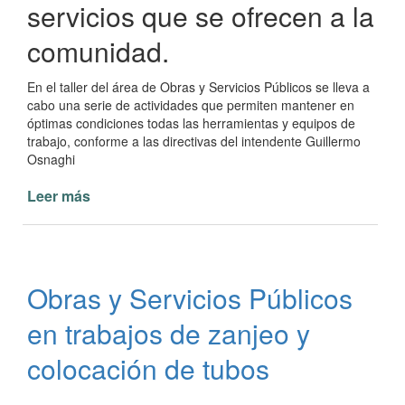
servicios que se ofrecen a la
comunidad.
En el taller del área de Obras y Servicios Públicos se lleva a
cabo una serie de actividades que permiten mantener en
óptimas condiciones todas las herramientas y equipos de
trabajo, conforme a las directivas del intendente Guillermo
Osnaghi
Leer más
de
Mantenimiento
de
la
flota
Obras y Servicios Públicos
municipal
de
en trabajos de zanjeo y
Paso
de
colocación de tubos
la
Patria