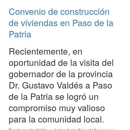
Públicos
Convenio de construcción
en
trabajos
de viviendas en Paso de la
de
zanjeo
Patria
y
colocación
Recientemente, en
de
tubos
oportunidad de la visita del
gobernador de la provincia
Dr. Gustavo Valdés a Paso
de la Patria se logró un
compromiso muy valioso
para la comunidad local.