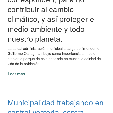
contribuir al cambio
climático, y así proteger el
medio ambiente y todo
nuestro planeta.
La actual administración municipal a cargo del intendente
Guillermo Osnaghi atribuye suma importancia al medio
ambiente porque de esto depende en mucho la calidad de
vida de la población.
Leer más
de
El
día
17
de
Municipalidad trabajando en
mayo
se
control vectorial contra
celebra