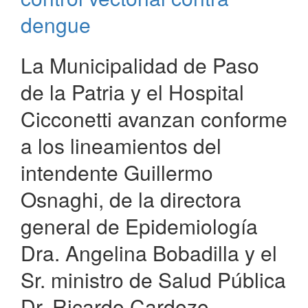
el
dengue
Día
Mundial
La Municipalidad de Paso
del
Reciclaje
de la Patria y el Hospital
Cicconetti avanzan conforme
a los lineamientos del
intendente Guillermo
Osnaghi, de la directora
general de Epidemiología
Dra. Angelina Bobadilla y el
Sr. ministro de Salud Pública
Dr. Ricardo Cardozo.