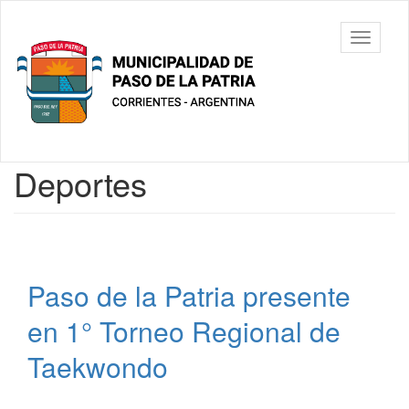
Ir
al
Municipalidad
Mostrar/
contenido
de Paso De
barra
principal
La Patria
de
navegac
Contenido
Deportes
principal
Paso de la Patria presente
en 1° Torneo Regional de
Taekwondo