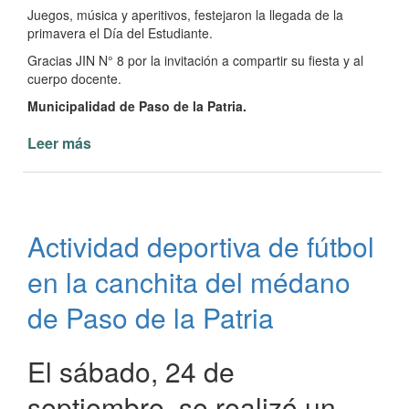
Juegos, música y aperitivos, festejaron la llegada de la
primavera el Día del Estudiante.
Gracias JIN N° 8 por la invitación a compartir su fiesta y al
cuerpo docente.
Municipalidad de Paso de la Patria.
Leer más
de
El
área
de
Deportes
Actividad deportiva de fútbol
Municipal
con
en la canchita del médano
el
JIN
de Paso de la Patria
N°
8
El sábado, 24 de
de
festejos
septiembre, se realizó un