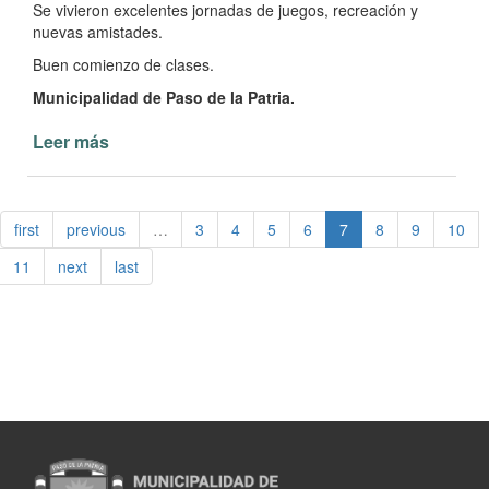
Se vivieron excelentes jornadas de juegos, recreación y
nuevas amistades.
Buen comienzo de clases.
Municipalidad de Paso de la Patria.
Leer más
de
Finaliza
la
Colonia
first
previous
…
3
4
5
6
7
8
9
10
de
Vacaciones
11
next
last
de
invierno