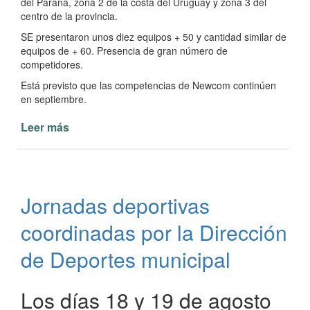
del Paraná, zona 2 de la costa del Uruguay y zona 3 del
centro de la provincia.
SE presentaron unos diez equipos + 50 y cantidad similar de
equipos de + 60. Presencia de gran número de
competidores.
Está previsto que las competencias de Newcom continúen
en septiembre.
Leer más
de
Paso
de
la
Patria
Jornadas deportivas
en
la
coordinadas por la Dirección
Liga
Correntina
de Deportes municipal
de
Newcom
Los días 18 y 19 de agosto
2022