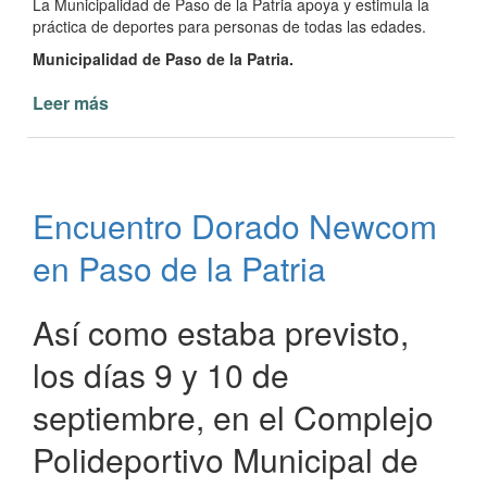
La Municipalidad de Paso de la Patria apoya y estimula la
práctica de deportes para personas de todas las edades.
Municipalidad de Paso de la Patria.
Leer más
de
Encuentro
amistoso
de
fútbol
Encuentro Dorado Newcom
en
Paso
en Paso de la Patria
de
la
Patria
Así como estaba previsto,
los días 9 y 10 de
septiembre, en el Complejo
Polideportivo Municipal de