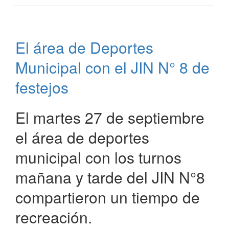
Paso
de
la
Patria
El área de Deportes
presente
en
Municipal con el JIN N° 8 de
1°
Torneo
festejos
Regional
de
El martes 27 de septiembre
Taekwondo
el área de deportes
municipal con los turnos
mañana y tarde del JIN N°8
compartieron un tiempo de
recreación.