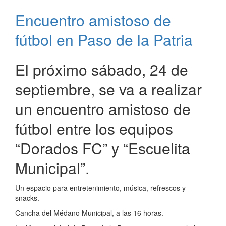
fútbol
Encuentro amistoso de
en
la
fútbol en Paso de la Patria
canchita
del
médano
El próximo sábado, 24 de
de
septiembre, se va a realizar
Paso
de
un encuentro amistoso de
la
Patria
fútbol entre los equipos
“Dorados FC” y “Escuelita
Municipal”.
Un espacio para entretenimiento, música, refrescos y
snacks.
Cancha del Médano Municipal, a las 16 horas.