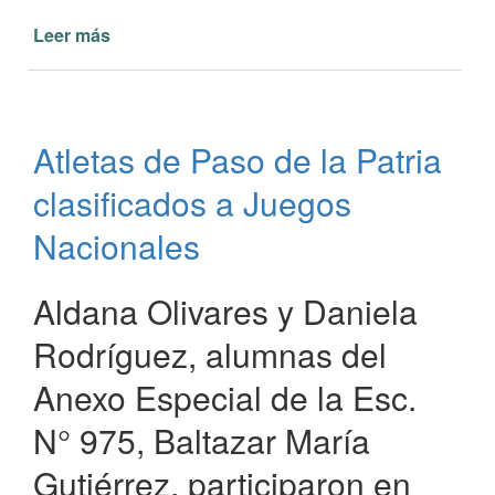
Leer más
de
Encuentro
Dorado
Newcom
en
Atletas de Paso de la Patria
Paso
de
clasificados a Juegos
la
Patria
Nacionales
Aldana Olivares y Daniela
Rodríguez, alumnas del
Anexo Especial de la Esc.
N° 975, Baltazar María
Gutiérrez, participaron en