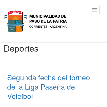
Ir
al
Municipalidad
Mostrar/
contenido
de Paso De
barra
principal
La Patria
de
navegac
Contenido
Deportes
principal
Segunda fecha del torneo
de la Liga Paseña de
Vóleibol