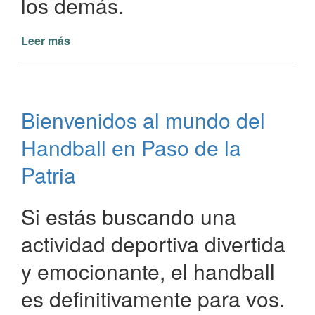
los demás.
Leer más
de
Inscripciones
abiertas
en
la
Bienvenidos al mundo del
Liga
Paseña
Handball en Paso de la
de
Fútbol
Patria
Infantil
Si estás buscando una
actividad deportiva divertida
y emocionante, el handball
es definitivamente para vos.