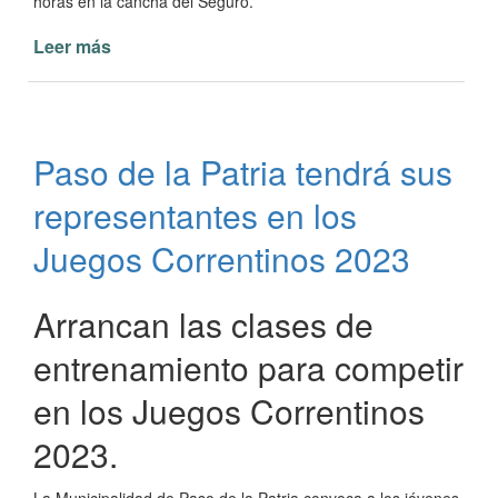
horas en la cancha del Seguro.
Leer más
de
Prácticas
de
fútbol
y
Paso de la Patria tendrá sus
básquetbol
para
representantes en los
chicos
en
Juegos Correntinos 2023
Paso
de
Arrancan las clases de
la
Patria
entrenamiento para competir
en los Juegos Correntinos
2023.