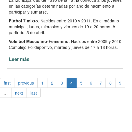
La Municipalidad de Paso de la Patria convoca a los jóvenes
en las categorías determinadas por año de nacimiento a
participar y sumarse.
Fútbol 7 mixto
. Nacidos entre 2010 y 2011. En el médano
municipal, lunes, miércoles y viernes de 19 a 20 horas. A
partir del 5 de abril.
Voleibol Masculino-Femenino
. Nacidos entre 2009 y 2010.
Complejo Polideportivo, martes y jueves de 17 a 18 horas.
Leer más
de
Paso
de
la
first
previous
1
2
3
4
5
6
7
8
9
Patria
tendrá
…
next
last
sus
representantes
en
los
Juegos
Correntinos