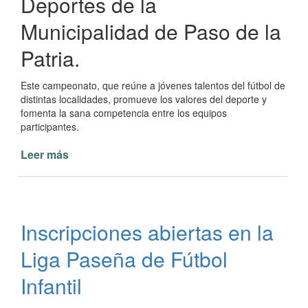
Deportes de la
Municipalidad de Paso de la
Patria.
Este campeonato, que reúne a jóvenes talentos del fútbol de
distintas localidades, promueve los valores del deporte y
fomenta la sana competencia entre los equipos
participantes.
Leer más
de
Liga
de
Fútbol
Infantil
Inscripciones abiertas en la
en
Paso
Liga Paseña de Fútbol
de
la
Infantil
Patria