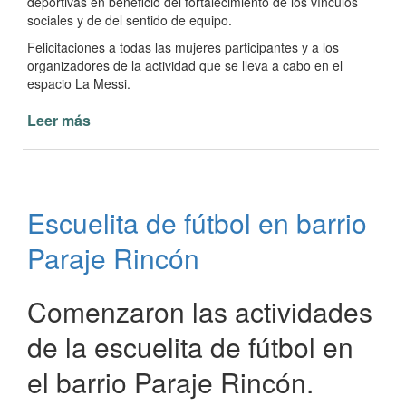
deportivas en beneficio del fortalecimiento de los vínculos
sociales y de del sentido de equipo.
Felicitaciones a todas las mujeres participantes y a los
organizadores de la actividad que se lleva a cabo en el
espacio La Messi.
Leer más
de
Finalizó
el
Torneo
Regional
Escuelita de fútbol en barrio
de
fútbol
Paraje Rincón
femenino
en
Paso
Comenzaron las actividades
de
de la escuelita de fútbol en
la
Patria
el barrio Paraje Rincón.