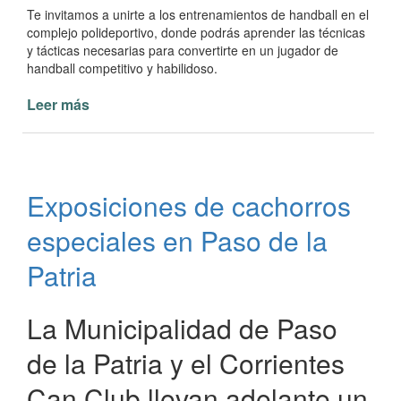
Te invitamos a unirte a los entrenamientos de handball en el
complejo polideportivo, donde podrás aprender las técnicas
y tácticas necesarias para convertirte en un jugador de
handball competitivo y habilidoso.
Leer más
de
Bienvenidos
al
mundo
del
Exposiciones de cachorros
Handball
en
especiales en Paso de la
Paso
de
Patria
la
Patria
La Municipalidad de Paso
de la Patria y el Corrientes
Can Club llevan adelante un