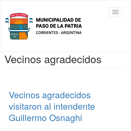
Ir
al
Municipalidad
Mostrar/
contenido
de Paso De
barra
principal
La Patria
de
navegac
Contenido
Vecinos agradecidos
principal
Vecinos agradecidos
visitaron al intendente
Guillermo Osnaghi