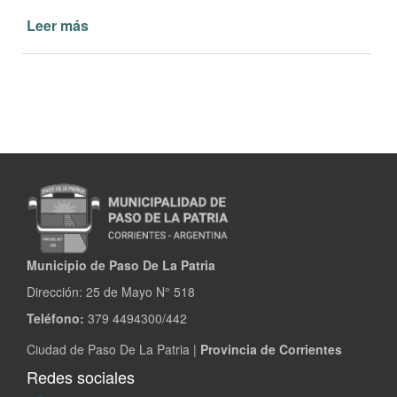
Leer más
de
Vecinos
agradecidos
visitaron
al
intendente
Guillermo
Osnaghi
Municipio de Paso De La Patria
Dirección:
25 de Mayo N° 518
Teléfono:
379 4494300/442
Ciudad de Paso De La Patria |
Provincia de Corrientes
Redes sociales