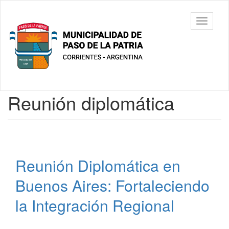
Ir
al
Municipalidad
Mostrar/
contenido
de Paso De
barra
principal
La Patria
de
navegac
Contenido
Reunión diplomática
principal
Reunión Diplomática en
Buenos Aires: Fortaleciendo
la Integración Regional