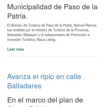
Municipalidad de Paso de la
Patria.
El director de Turismo de Paso de la Patria, Nahuel Ramos,
fue recibido por el ministro de Turismo de la Provincia,
Sebastián Slobayen y el subsecretario de Promoción e
Inversión Turística, Klaus Liebig.
Leer más
de
Paso
de
la
Patria
Avanza el ripio en calle
busca
fortalecer
Balladares
su
posicionamiento
turístico
En el marco del plan de