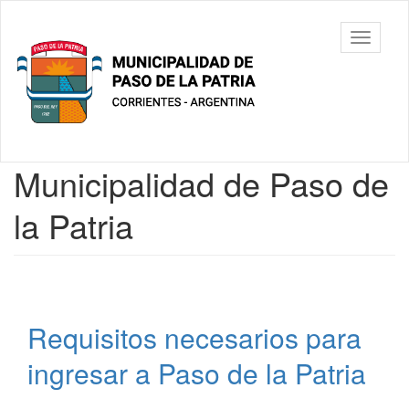
Ir
al
Municipalidad
Mostrar/
contenido
de Paso De
barra
principal
La Patria
de
navegac
Contenido
Municipalidad de Paso de
principal
la Patria
Requisitos necesarios para
ingresar a Paso de la Patria