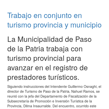
en
directo
Trabajo en conjunto en
el
acto
turismo provincia y municipio
recordatorio
del
General
La Municipalidad de Paso
San
de la Patria trabaja con
Martín
turismo provincial para
avanzar en el registro de
prestadores turísticos.
Siguiendo instrucciones del Intendente Guillermo Osnaghi, el
director de Turismo de Paso de la Patria, Nahuel Ramos, se
reunió con la jefa del Departamento de Fiscalización de la
Subsecretaría de Promoción e Inversión Turística de la
Provincia, Dilma Insaurralde. Del encuentro, ocurrido este