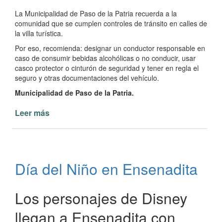
La Municipalidad de Paso de la Patria recuerda a la
comunidad que se cumplen controles de tránsito en calles de
la villa turística.
Por eso, recomienda: designar un conductor responsable en
caso de consumir bebidas alcohólicas o no conducir, usar
casco protector o cinturón de seguridad y tener en regla el
seguro y otras documentaciones del vehículo.
Municipalidad de Paso de la Patria.
Leer más
de
Tránsito
municipal
de
Paso
Día del Niño en Ensenadita
de
la
Patria
Los personajes de Disney
realiza
controles
llegan a Ensenadita con