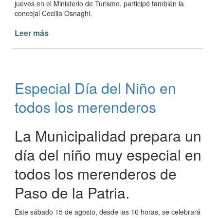
jueves en el Ministerio de Turismo, participó también la
concejal Cecilia Osnaghi.
Leer más
de
Trabajo
en
conjunto
en
Especial Día del Niño en
turismo
provincia
todos los merenderos
y
municipio
La Municipalidad prepara un
día del niño muy especial en
todos los merenderos de
Paso de la Patria.
Este sábado 15 de agosto, desde las 16 horas, se celebrará