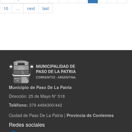
tu
Casa
10
…
next
last
en
Paso
de
la
Patria
Municipio de Paso De La Patria
Dirección:
25 de Mayo N° 518
Teléfono:
379 4494300/442
Ciudad de Paso De La Patria |
Provincia de Corrientes
Redes sociales