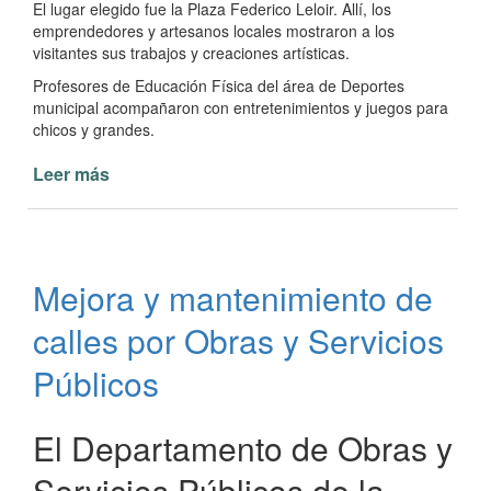
El lugar elegido fue la Plaza Federico Leloir. Allí, los
emprendedores y artesanos locales mostraron a los
visitantes sus trabajos y creaciones artísticas.
Profesores de Educación Física del área de Deportes
municipal acompañaron con entretenimientos y juegos para
chicos y grandes.
Leer más
de
Feria
de
Productores
y
Mejora y mantenimiento de
Artesanos
“El
calles por Obras y Servicios
Paso
Expone”
Públicos
El Departamento de Obras y
Servicios Públicos de la