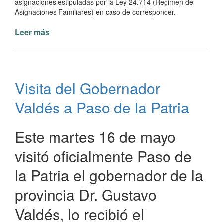
asignaciones estipuladas por la Ley 24.714 (Régimen de
Asignaciones Familiares) en caso de corresponder.
Leer más
de
Desarrollo
Social
de
la
Visita del Gobernador
Municipalidad
de
Valdés a Paso de la Patria
Paso
de
la
Este martes 16 de mayo
Patria
visitó oficialmente Paso de
informa
sobre
la Patria el gobernador de la
Adenda
63
provincia Dr. Gustavo
Valdés, lo recibió el