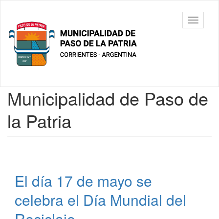
Ir
al
Municipalidad
Mostrar/
contenido
de Paso De
barra
principal
La Patria
de
navegac
Contenido
Municipalidad de Paso de
principal
la Patria
El día 17 de mayo se
celebra el Día Mundial del
Reciclaje