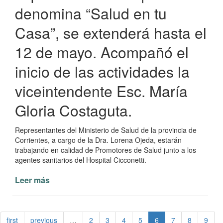
denomina “Salud en tu
Casa”, se extenderá hasta el
12 de mayo. Acompañó el
inicio de las actividades la
viceintendente Esc. María
Gloria Costaguta.
Representantes del Ministerio de Salud de la provincia de
Corrientes, a cargo de la Dra. Lorena Ojeda, estarán
trabajando en calidad de Promotores de Salud junto a los
agentes sanitarios del Hospital Cicconetti.
Leer más
de
Programa
Salud
en
first
previous
…
2
3
4
5
6
7
8
9