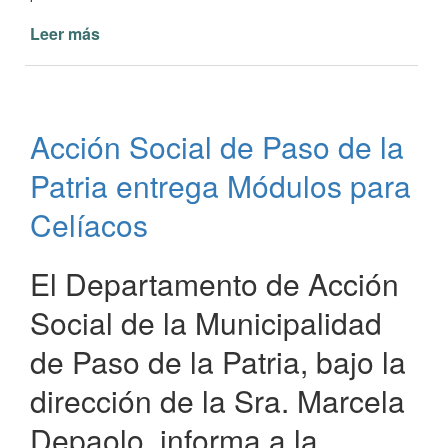
Leer más
de
Mejora
y
mantenimiento
de
Acción Social de Paso de la
calles
por
Patria entrega Módulos para
Obras
y
Celíacos
Servicios
Públicos
El Departamento de Acción
Social de la Municipalidad
de Paso de la Patria, bajo la
dirección de la Sra. Marcela
Depaolo, informa a la