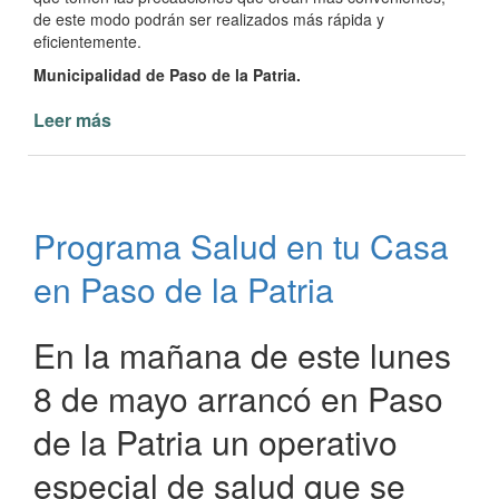
de este modo podrán ser realizados más rápida y
eficientemente.
Municipalidad de Paso de la Patria.
Leer más
de
Notificación
a
los
vecinos
Programa Salud en tu Casa
de
realización
en Paso de la Patria
de
trabajos
en
En la mañana de este lunes
la
8 de mayo arrancó en Paso
vía
pública
de la Patria un operativo
especial de salud que se