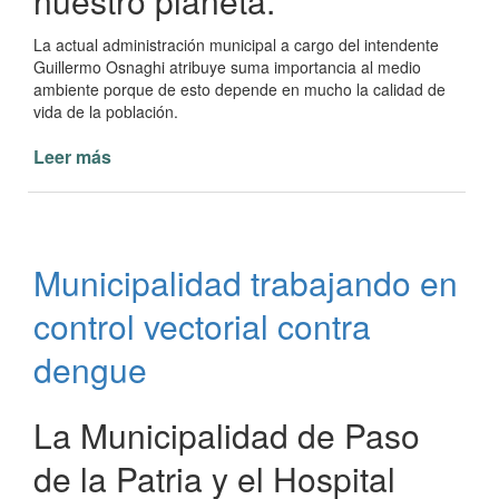
nuestro planeta.
La actual administración municipal a cargo del intendente
Guillermo Osnaghi atribuye suma importancia al medio
ambiente porque de esto depende en mucho la calidad de
vida de la población.
Leer más
de
El
día
17
de
Municipalidad trabajando en
mayo
se
control vectorial contra
celebra
el
dengue
Día
Mundial
La Municipalidad de Paso
del
Reciclaje
de la Patria y el Hospital