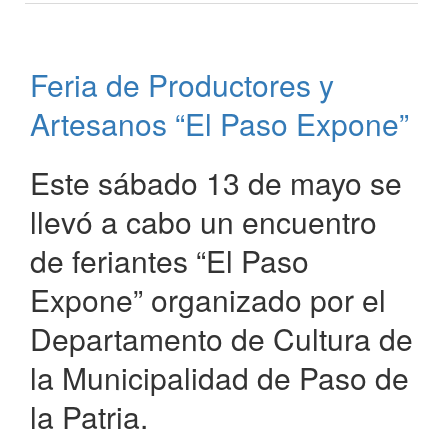
el
Torneo
Regional
Feria de Productores y
de
fútbol
Artesanos “El Paso Expone”
femenino
en
Paso
Este sábado 13 de mayo se
de
llevó a cabo un encuentro
la
Patria
de feriantes “El Paso
Expone” organizado por el
Departamento de Cultura de
la Municipalidad de Paso de
la Patria.