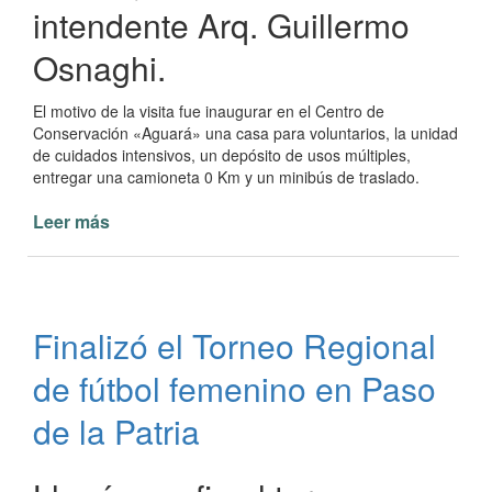
intendente Arq. Guillermo
Osnaghi.
El motivo de la visita fue inaugurar en el Centro de
Conservación «Aguará» una casa para voluntarios, la unidad
de cuidados intensivos, un depósito de usos múltiples,
entregar una camioneta 0 Km y un minibús de traslado.
Leer más
de
Visita
del
Gobernador
Valdés
Finalizó el Torneo Regional
a
Paso
de fútbol femenino en Paso
de
la
de la Patria
Patria