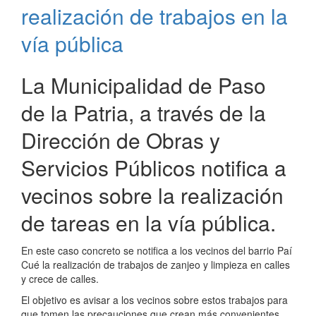
la
realización de trabajos en la
Patria
entrega
vía pública
Módulos
para
La Municipalidad de Paso
Celíacos
de la Patria, a través de la
Dirección de Obras y
Servicios Públicos notifica a
vecinos sobre la realización
de tareas en la vía pública.
En este caso concreto se notifica a los vecinos del barrio Paí
Cué la realización de trabajos de zanjeo y limpieza en calles
y crece de calles.
El objetivo es avisar a los vecinos sobre estos trabajos para
que tomen las precauciones que crean más convenientes,