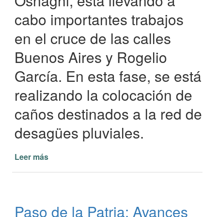
Osnaghi, está llevando a
cabo importantes trabajos
en el cruce de las calles
Buenos Aires y Rogelio
García. En esta fase, se está
realizando la colocación de
caños destinados a la red de
desagües pluviales.
Leer más
de
Avance
en
la
Obra
Paso de la Patria: Avances
de