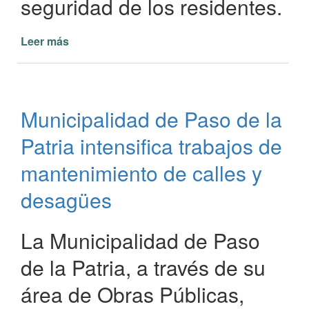
seguridad de los residentes.
Leer más
de
Municipalidad
de
Paso
de
Municipalidad de Paso de la
la
Patria
Patria intensifica trabajos de
Avanza
en
mantenimiento de calles y
Mantenimiento
desagües
de
Infraestructura
La Municipalidad de Paso
de la Patria, a través de su
área de Obras Públicas,