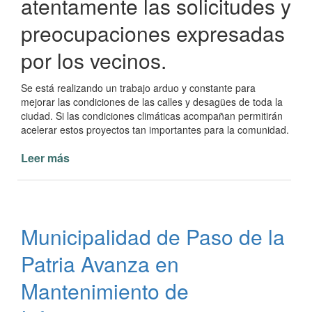
atentamente las solicitudes y
preocupaciones expresadas
por los vecinos.
Se está realizando un trabajo arduo y constante para
mejorar las condiciones de las calles y desagües de toda la
ciudad. Si las condiciones climáticas acompañan permitirán
acelerar estos proyectos tan importantes para la comunidad.
Leer más
de
Avances
significativos
en
las
Municipalidad de Paso de la
obras
de
Patria Avanza en
mejora
de
Mantenimiento de
desagües
y