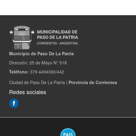
la
Patria
intensifica
trabajos
de
mantenimiento
de
calles
Municipio de Paso De La Patria
y
Dirección:
25 de Mayo N° 518
desagües
Teléfono:
379 4494300/442
Ciudad de Paso De La Patria |
Provincia de Corrientes
Redes sociales