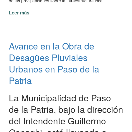
de las precipitaciones sobre la infraestructura local.
Leer más
de
Obras
Públicas
Intensifica
Esfuerzos
Avance en la Obra de
en
Paso
Desagües Pluviales
de
la
Urbanos en Paso de la
Patria
Patria
ante
Intensas
Lluvias
La Municipalidad de Paso
de la Patria, bajo la dirección
del Intendente Guillermo