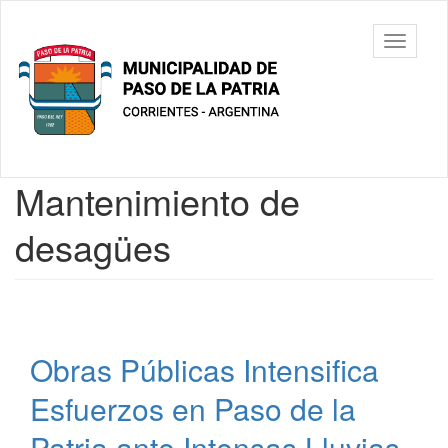
Ir
al
Municipalidad
Mostrar/
contenido
de Paso De
barra
principal
La Patria
de
navegac
Contenido
Mantenimiento de
principal
desagües
Obras Públicas Intensifica
Esfuerzos en Paso de la
Patria ante Intensas Lluvias