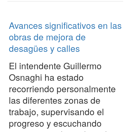
de
la
Patria:
Avances significativos en las
Avances
en
obras de mejora de
la
Limpieza
desagües y calles
de
Desagües
El intendente Guillermo
Osnaghi ha estado
recorriendo personalmente
las diferentes zonas de
trabajo, supervisando el
progreso y escuchando