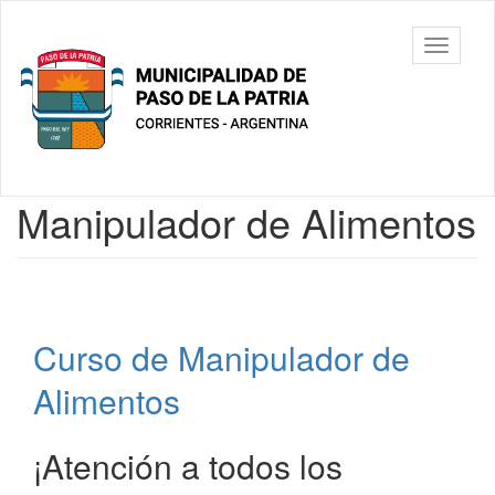
Ir
al
Municipalidad
Mostrar/
contenido
de Paso De
barra
principal
La Patria
de
navegac
Contenido
Manipulador de Alimentos
principal
Curso de Manipulador de
Alimentos
¡Atención a todos los