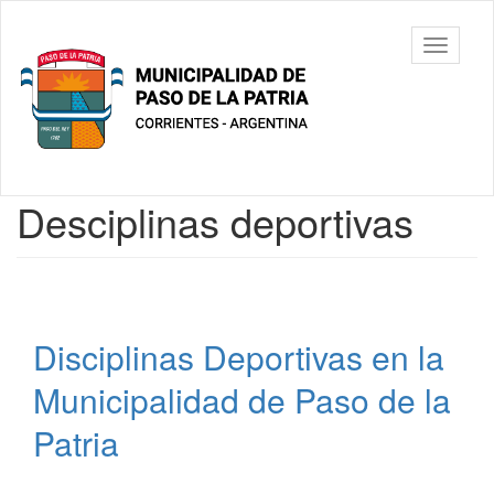
Ir
al
Municipalidad
Mostrar/
contenido
de Paso De
barra
principal
La Patria
de
navegac
Contenido
Desciplinas deportivas
principal
Disciplinas Deportivas en la
Municipalidad de Paso de la
Patria