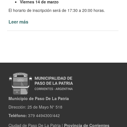
Viernes 14 de marzo
El horario de inscripción será de 17:30 a 20:00 horas.
Leer más
de
Disciplinas
Deportivas
en
la
Municipalidad
de
Paso
de
la
Patria
Municipio de Paso De La Patria
Dirección:
25 de Mayo N° 518
Teléfono:
379 4494300/442
Ciudad de Paso De La Patria |
Provincia de Corrientes