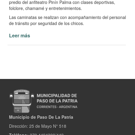
predio del anfiteatro Pinín Palma con clases deportivas,
folclore, chamamé y entretenimientos.
Las caminatas se realizan con acompañamiento del personal
de tránsito por seguridad de los chicos.
Leer más
de
Colonia
de
Vacaciones
de
Invierno
en
Paso
de
la
Patria
Municipio de Paso De La Patria
Dirección:
25 de Mayo N° 518