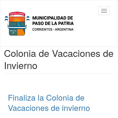
Ir
al
Municipalidad
Mostrar/
contenido
de Paso De
barra
principal
La Patria
de
navegac
Contenido
Colonia de Vacaciones de
principal
Invierno
Finaliza la Colonia de
Vacaciones de invierno