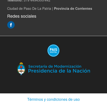
Teléfono:
379 4494300/442
Ciudad de Paso De La Patria |
Provincia de Corrientes
Redes sociales
(Abre
en
ventana
nueva)
(A
en
ve
nu
(Abre
Términos y condiciones de uso
en