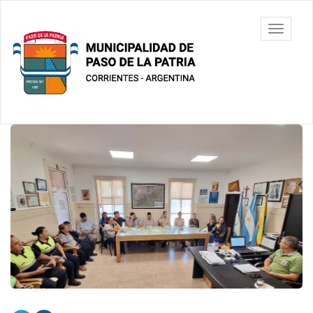
Ir
al
Municipalidad
Mostrar/
contenido
de Paso De
barra
principal
La Patria
de
navegac
Contenido
principal