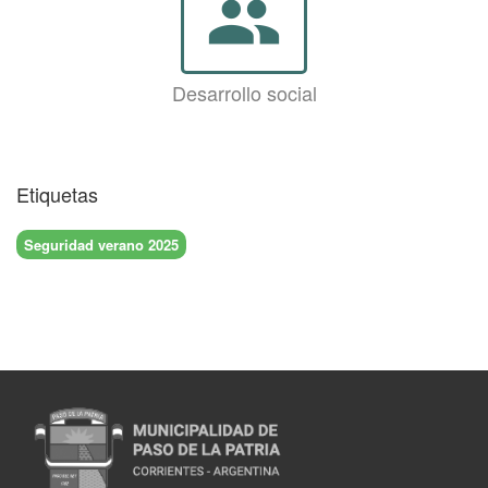
group
Desarrollo social
Etiquetas
Seguridad verano 2025