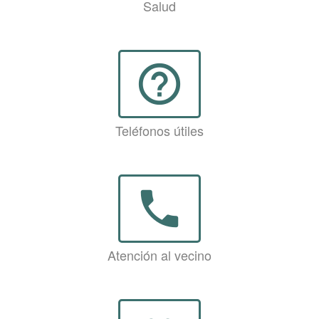
Salud
help_outline
Teléfonos útiles
phone
Atención al vecino