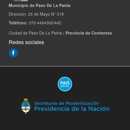
Municipio de Paso De La Patria
Dirección:
25 de Mayo N° 518
Teléfono:
379 4494300/442
Ciudad de Paso De La Patria |
Provincia de Corrientes
Redes sociales
(Abre
en
ventana
nueva)
(A
en