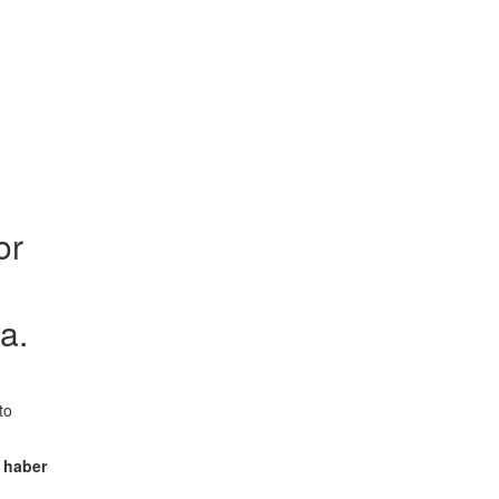
or
a.
to
 haber