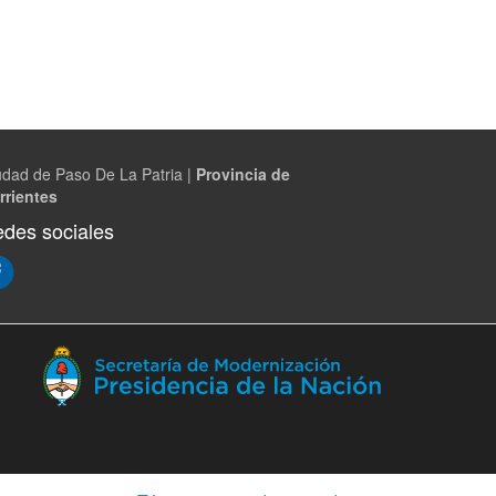
udad de Paso De La Patria |
Provincia de
rrientes
des sociales
(Abre
en
ventana
nueva)