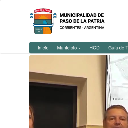
Ir
Municipalidad
al
de Paso De
contenido
La Patria
principal
Inicio
Municipio
HCD
Guía de T
Contenido
principal