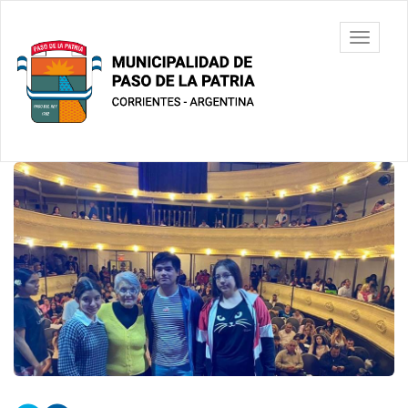
Ir
al
Municipalidad
Mostrar/
contenido
de Paso De
barra
principal
La Patria
de
navegac
Contenido
principal