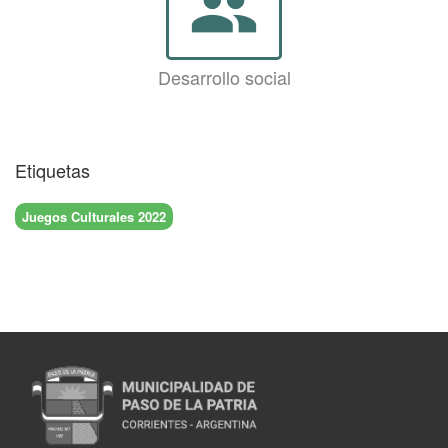
group
Desarrollo social
Etiquetas
Juegos Culturales 2022