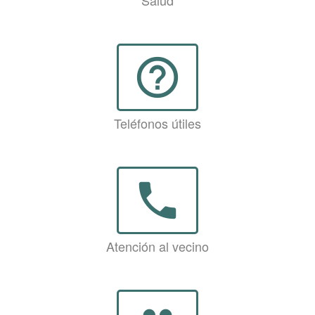
Salud
help_outline
Teléfonos útiles
phone
Atención al vecino