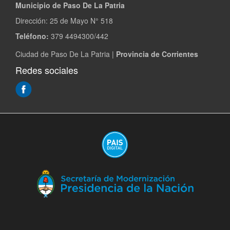
Municipio de Paso De La Patria
Dirección:
25 de Mayo N° 518
Teléfono:
379 4494300/442
Ciudad de Paso De La Patria |
Provincia de Corrientes
Redes sociales
(Abre
en
ventana
nueva)
(A
en