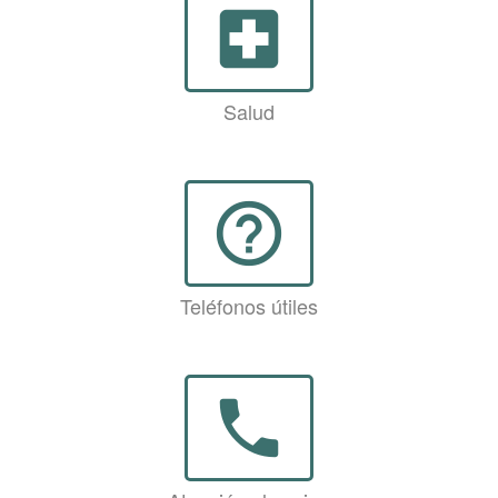
local_hospital
Salud
help_outline
Teléfonos útiles
phone