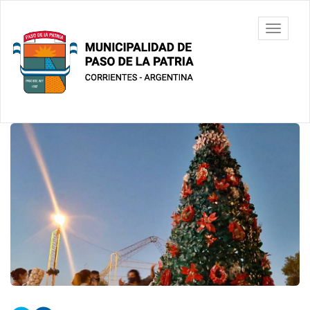
Ir
al
Municipalidad
Mostrar/
contenido
de Paso De
barra
principal
La Patria
de
navegac
Contenido
principal