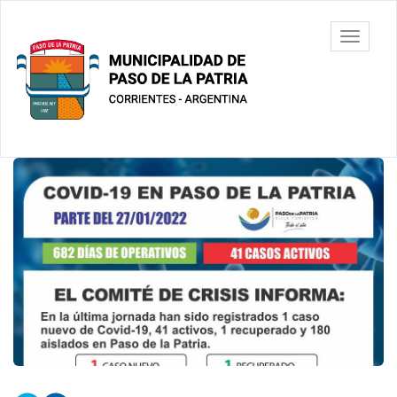
Ir
al
Municipalidad
Mostrar/
contenido
de Paso De
barra
principal
La Patria
de
navegac
Contenido
principal