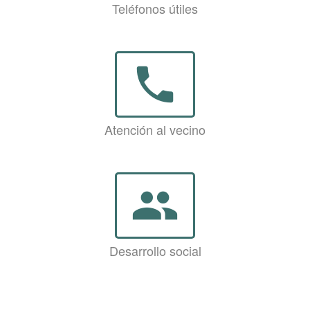
Teléfonos útiles
phone
Atención al vecino
group
Desarrollo social