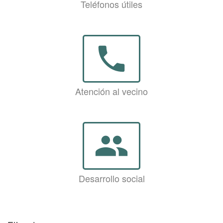
Teléfonos útiles
phone
Atención al vecino
group
Desarrollo social