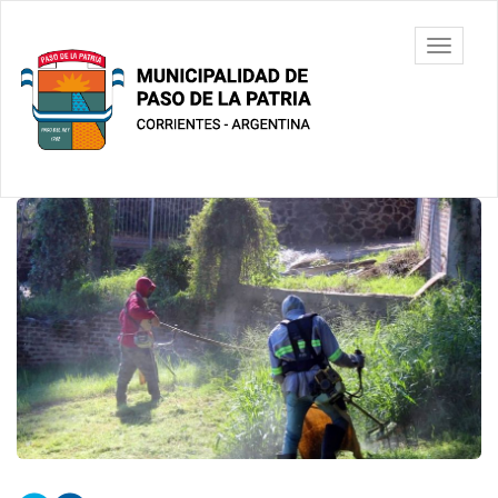
Ir
al
Municipalidad
Mostrar/
contenido
de Paso De
barra
principal
La Patria
de
navegac
Contenido
principal