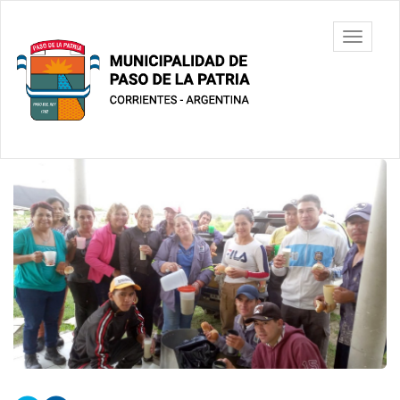
Ir
al
Municipalidad
Mostrar/
contenido
de Paso De
barra
principal
La Patria
de
navegac
Contenido
principal