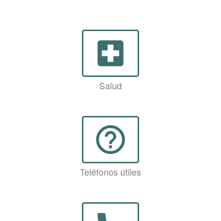
local_hospital
Salud
help_outline
Teléfonos útiles