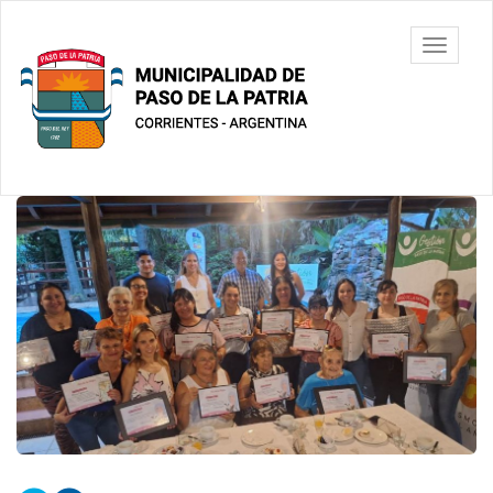
Ir
al
Municipalidad
Mostrar/
contenido
de Paso De
barra
principal
La Patria
de
navegac
Contenido
principal