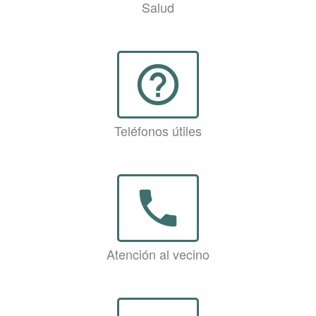
Salud
help_outline
Teléfonos útiles
phone
Atención al vecino