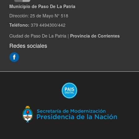
Municipio de Paso De La Patria
Dirección:
25 de Mayo N° 518
Teléfono:
379 4494300/442
Ciudad de Paso De La Patria |
Provincia de Corrientes
Redes sociales
(Abre
en
ventana
nueva)
(A
en