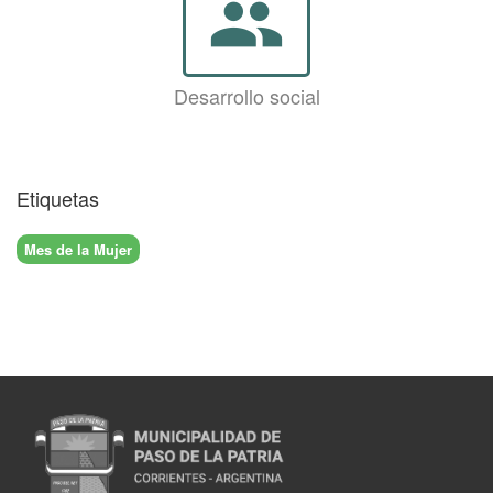
group
Desarrollo social
Etiquetas
Mes de la Mujer