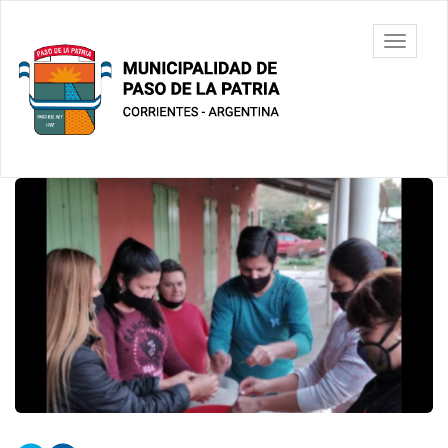
Ir
al
Municipalidad
Mostrar/
contenido
de Paso De
barra
principal
La Patria
de
navegac
Contenido
principal