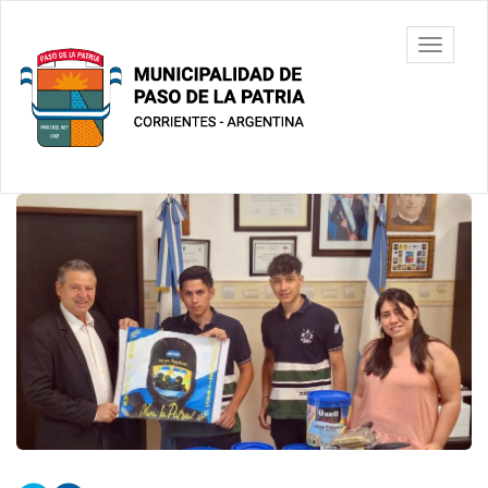
Ir
al
Municipalidad
Mostrar/
contenido
de Paso De
barra
principal
La Patria
de
navegac
Contenido
principal