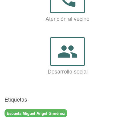
Atención al vecino
group
Desarrollo social
Etiquetas
Escuela Miguel Ángel Giménez