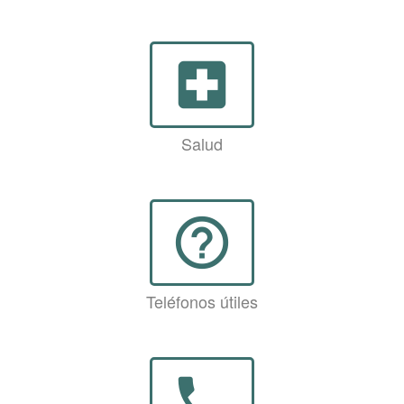
local_hospital
Salud
help_outline
Teléfonos útiles
phone