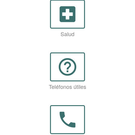
local_hospital
Salud
help_outline
Teléfonos útiles
phone