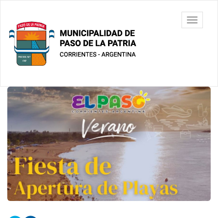
Ir
al
Municipalidad
Mostrar/
contenido
de Paso De
barra
principal
La Patria
de
navegac
Contenido
principal