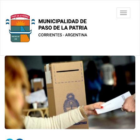
Ir
al
Municipalidad
Mostrar/
contenido
de Paso De
barra
principal
La Patria
de
navegac
Contenido
principal