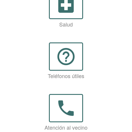
local_hospital
Salud
help_outline
Teléfonos útiles
phone
Atención al vecino