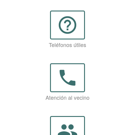
help_outline
Teléfonos útiles
phone
Atención al vecino
group