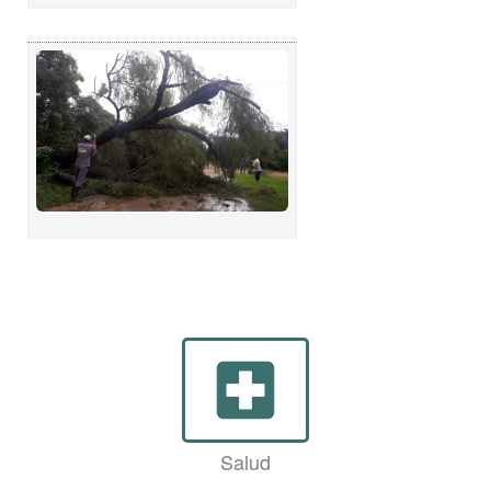
local_hospital
Salud