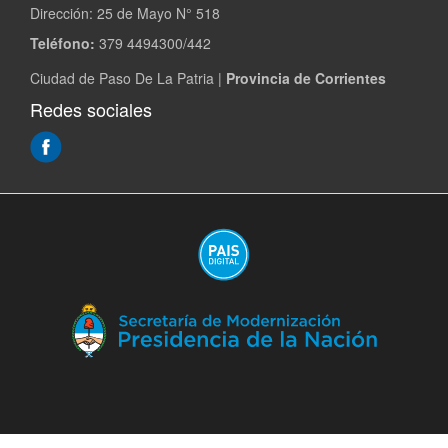
Dirección:
25 de Mayo N° 518
Teléfono:
379 4494300/442
Ciudad de Paso De La Patria |
Provincia de Corrientes
Redes sociales
(Abre
en
ventana
nueva)
(A
en
ve
nu