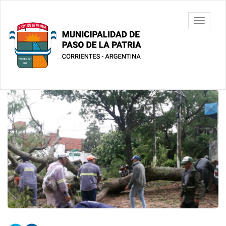
Ir
al
Municipalidad
Mostrar/
contenido
de Paso De
barra
principal
La Patria
de
navegac
Contenido
principal