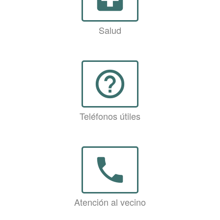
Salud
help_outline
Teléfonos útiles
phone
Atención al vecino