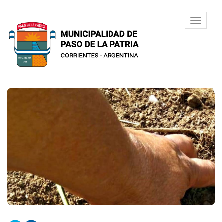
Ir
al
Municipalidad
Mostrar/
contenido
de Paso De
barra
principal
La Patria
de
navegac
Contenido
principal