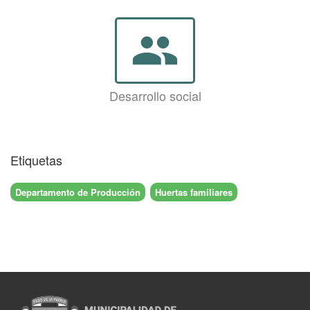
group
Desarrollo social
Etiquetas
Departamento de Producción
Huertas familiares