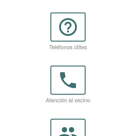
help_outline
Teléfonos útiles
phone
Atención al vecino
group