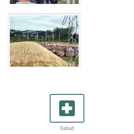
local_hospital
Salud