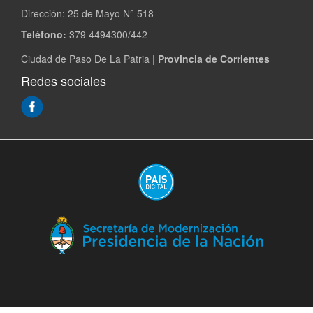
Dirección:
25 de Mayo N° 518
Teléfono:
379 4494300/442
Ciudad de Paso De La Patria |
Provincia de Corrientes
Redes sociales
(Abre
en
ventana
nueva)
(A
en
ve