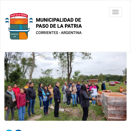
Ir
al
Municipalidad
Mostrar/
contenido
de Paso De
barra
principal
La Patria
de
navegac
Contenido
principal