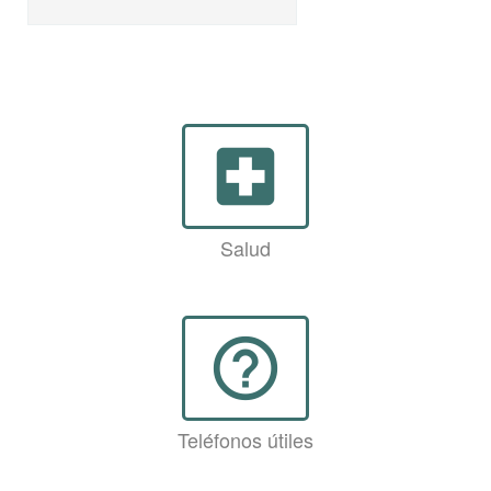
local_hospital
Salud
help_outline
Teléfonos útiles