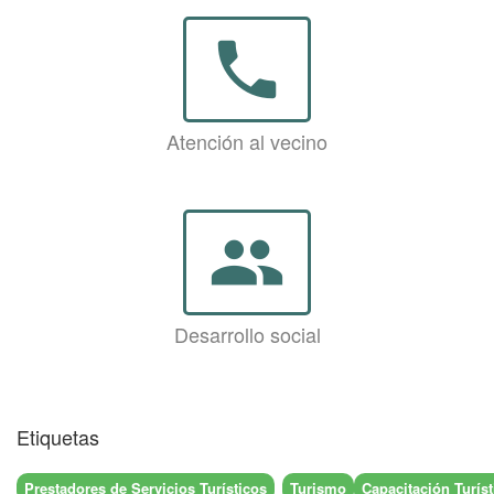
phone
Atención al vecino
group
Desarrollo social
Etiquetas
Prestadores de Servicios Turísticos
Turismo
Capacitación Turíst