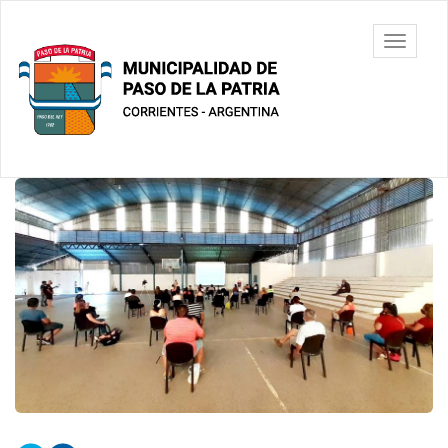
Ir
al
Municipalidad
Mostrar/
contenido
de Paso De
barra
principal
La Patria
de
navegac
Contenido
principal