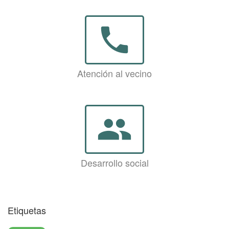
phone
Atención al vecino
group
Desarrollo social
Etiquetas