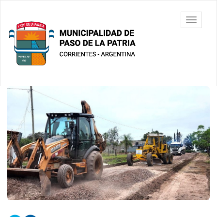
Ir
al
Municipalidad
Mostrar/
contenido
de Paso De
barra
principal
La Patria
de
navegac
Contenido
principal