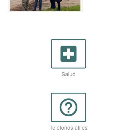
local_hospital
Salud
help_outline
Teléfonos útiles