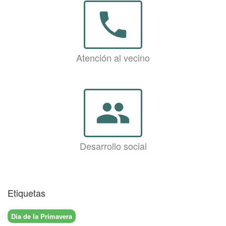
phone
Atención al vecino
group
Desarrollo social
Etiquetas
Día de la Primavera