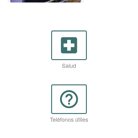
local_hospital
Salud
help_outline
Teléfonos útiles