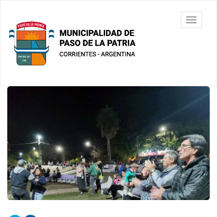
Ir
al
Municipalidad
Mostrar/
contenido
de Paso De
barra
principal
La Patria
de
navegac
Contenido
principal