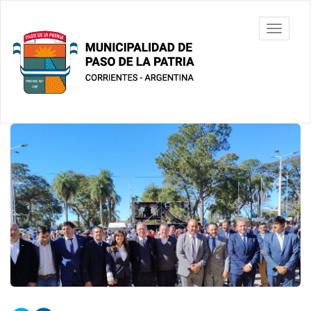
Ir
al
Municipalidad
Mostrar/
contenido
de Paso De
barra
principal
La Patria
de
navegac
Contenido
principal