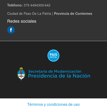
Teléfono:
379 4494300/442
Ciudad de Paso De La Patria |
Provincia de Corrientes
Redes sociales
(Abre
en
ventana
nueva)
(A
en
ve
nu
(Abre
Términos y condiciones de uso