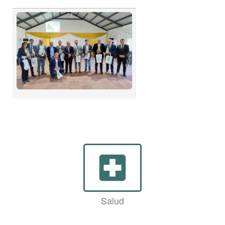
local_hospital
Salud