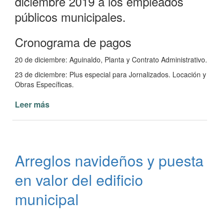
diciembre 2019 a los empleados
públicos municipales.
Cronograma de pagos
20 de diciembre: Aguinaldo, Planta y Contrato Administrativo.
23 de diciembre: Plus especial para Jornalizados. Locación y
Obras Específicas.
Leer más
de
Pago
del
aguinaldo
diciembre
Arreglos navideños y puesta
2019
en valor del edificio
municipal