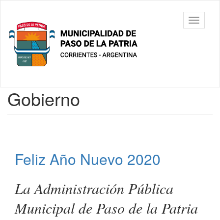
Ir
al
Municipalidad
Mostrar/
contenido
de Paso De
barra
principal
La Patria
de
navegac
Contenido
Gobierno
principal
Feliz Año Nuevo 2020
La Administración Pública
Municipal de Paso de la Patria