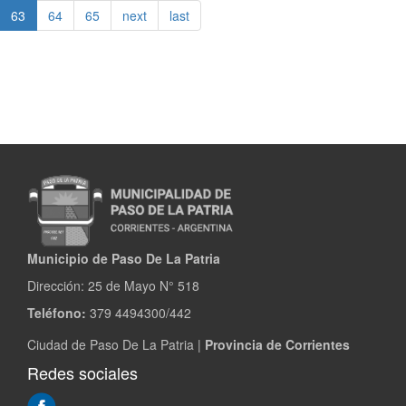
en
63
64
65
next
last
valor
del
edificio
municipal
Municipio de Paso De La Patria
Dirección:
25 de Mayo N° 518
Teléfono:
379 4494300/442
Ciudad de Paso De La Patria |
Provincia de Corrientes
Redes sociales