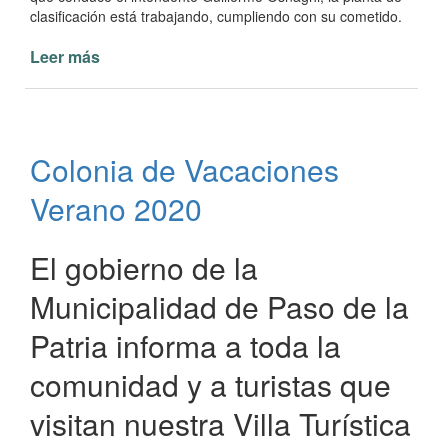
clasificación está trabajando, cumpliendo con su cometido.
Leer más
de
Agua
para
la
planta
Colonia de Vacaciones
de
clasificación
Verano 2020
de
residuos
El gobierno de la
Municipalidad de Paso de la
Patria informa a toda la
comunidad y a turistas que
visitan nuestra Villa Turística