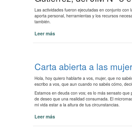
Las actividades fueron ejecutadas en conjunto con 
aporta personal, herramientas y los recursos necesar
también.
Leer más
de
Fumigación
preventiva
Escuela
N°
Carta abierta a las muj
975
y
Hola, hoy quiero hablarte a vos, mujer, que no sabés
otros
escribo a vos, que aun cuando no sabés cómo, decid
espacios
Estamos en deuda con vos; es lo más sensato que p
de deseo que una realidad consumada. El micromac
mi vida estar a la altura de tus circunstancias.
Leer más
de
Carta
abierta