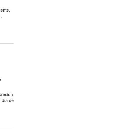
iente,
,
e
presión
 día de