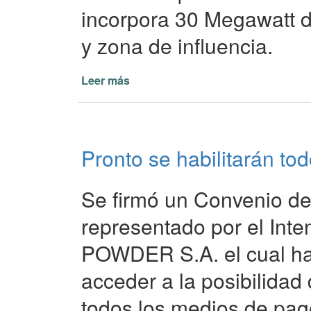
incorpora 30 Megawatt de
y zona de influencia.
Leer más
de
Estación
Transformadora
Pirayú
lista
Pronto se habilitarán to
para
entrar
en
Se firmó un Convenio de
servicio
representado por el Inte
POWDER S.A. el cual habi
acceder a la posibilidad
todos los medios de pag