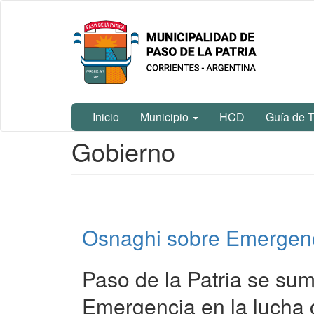
Ir
Municipalidad
al
de Paso De
contenido
La Patria
principal
Inicio
Municipio
HCD
Guía de T
Contenido
Gobierno
principal
Osnaghi sobre Emergenc
Paso de la Patria se sum
Emergencia en la lucha 