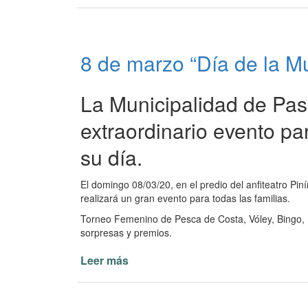
Visita
Pastoral
a
la
8 de marzo “Día de la Mu
PNA
con
participación
La Municipalidad de Paso
del
Intendente
extraordinario evento pa
Osnaghi
su día.
El domingo 08/03/20, en el predio del anfiteatro Pi
realizará un gran evento para todas las familias.
Torneo Femenino de Pesca de Costa, Vóley, Bingo,
sorpresas y premios.
Leer más
de
8
de
marzo