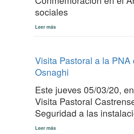
Conmemoración en el Anf
Satelital
sociales
Leer más
de
Día
de
la
Mujer
Visita Pastoral a la PNA
Osnaghi
Este jueves 05/03/20, en
Visita Pastoral Castren
Seguridad a las instalac
Leer más
de