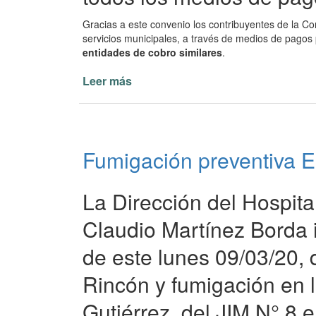
Gracias a este convenio los contribuyentes de la C
servicios municipales, a través de medios de pago
entidades de cobro similares
.
Leer más
de
Pronto
se
habilitarán
todos
Fumigación preventiva E
los
medios
de
La Dirección del Hospita
pago
Claudio Martínez Borda i
de este lunes 09/03/20,
Rincón y fumigación en 
Gutiérrez, del JIM N° 8 