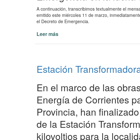
A continuación, transcribimos textualmente el mens
emitido este miércoles 11 de marzo, inmediatamente
el Decreto de Emergencia.
Leer más
de
Osnaghi
sobre
Emergencia
del
Estación Transformadora 
Dengue
y
Coronavirus
En el marco de las obras
Energía de Corrientes par
Provincia, han finalizad
de la Estación Transfor
kilovoltios para la local