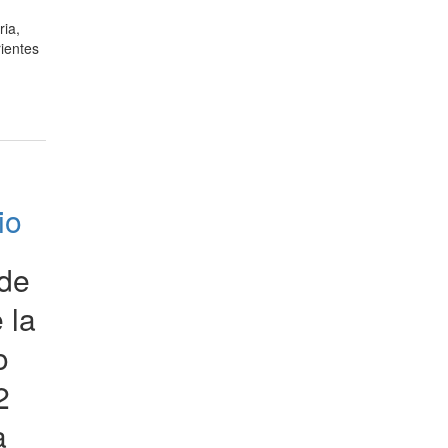
ria,
ientes
io
 de
 la
o
2
a