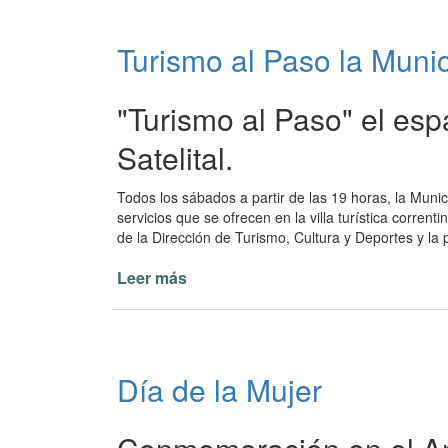
a
las
Turismo al Paso la Munic
mujeres
del
mundo
"Turismo al Paso" el esp
Satelital.
Todos los sábados a partir de las 19 horas, la Munic
servicios que se ofrecen en la villa turística corren
de la Dirección de Turismo, Cultura y Deportes y la p
Leer más
de
Turismo
al
Paso
la
Día de la Mujer
Municipalidad
en
T5