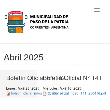
Ir
al
Municipalidad
Mostrar/
contenido
de Paso De
barra
principal
La Patria
de
navegac
Contenido
Abril 2025
principal
Boletín Oficial N° 142
Boletín Oficial N° 141
Lunes, Abril 28, 2025
Miércoles, Abril 16, 2025
boletin_oficial_ndeg_142_250428.pdf
boletin_oficial_ndeg_141_250416.pdf