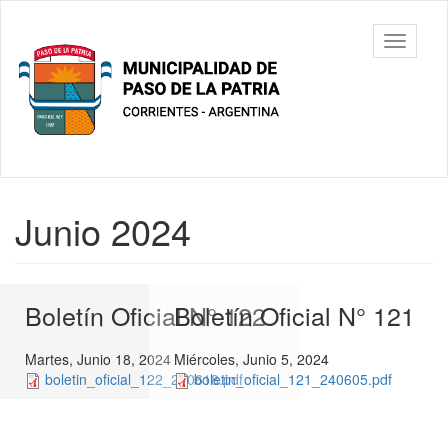
Ir
al
Municipalidad
Mostrar/
contenido
de Paso De
barra
principal
La Patria
de
navegac
Contenido
Junio 2024
principal
Boletín Oficial N° 122
Boletín Oficial N° 121
Martes, Junio 18, 2024
Miércoles, Junio 5, 2024
boletin_oficial_122_240618.pdf
boletin_oficial_121_240605.pdf